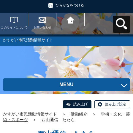
ひらがなをつける
このサイトについて
お問い合わせ
かすがい市民活動情
報サイトへ戻る
かすがい市民活動情報サイト
MENU
読み上げ
読み上げ設定
かすがい市民活動情報サイト
＞
活動紹介
＞
学術・文化・芸
術・スポーツ
＞
西山通信 たたら