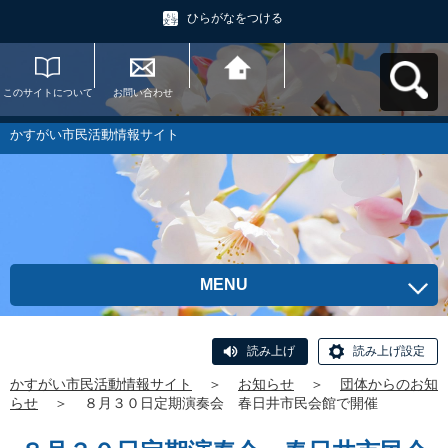
ひらがなをつける
このサイトについて
お問い合わせ
かすがい市民活動情
報サイトへ戻る
かすがい市民活動情報サイト
MENU
読み上げ
読み上げ設定
かすがい市民活動情報サイト
＞
お知らせ
＞
団体からのお知
らせ
＞
８月３０日定期演奏会 春日井市民会館で開催