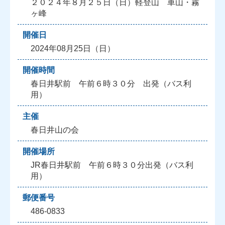
２０２４年８月２５日（日）軽登山 車山・霧
ヶ峰
開催日
2024年08月25日（日）
開催時間
春日井駅前 午前６時３０分 出発（バス利
用）
主催
春日井山の会
開催場所
JR春日井駅前 午前６時３０分出発（バス利
用）
郵便番号
486-0833