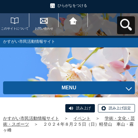
ひらがなをつける
このサイトについて
お問い合わせ
かすがい市民活動情
報サイトへ戻る
かすがい市民活動情報サイト
MENU
読み上げ
読み上げ設定
かすがい市民活動情報サイト
＞
イベント
＞
学術・文化・芸
術・スポーツ
＞
２０２４年８月２５日（日）軽登山 車山・霧
ヶ峰