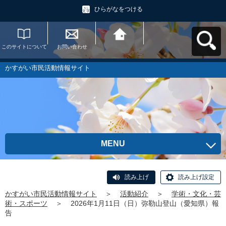
ひらがなをつける
このサイトについて
お問い合わせ
かすがい市民活動情
報サイトへ戻る
かすがい市民活動情報サイト
MENU
読み上げ
読み上げ設定
かすがい市民活動情報サイト
＞
活動紹介
＞
学術・文化・芸
術・スポーツ
＞
2026年1月11日（日）弥勒山登山（愛知県）報
告