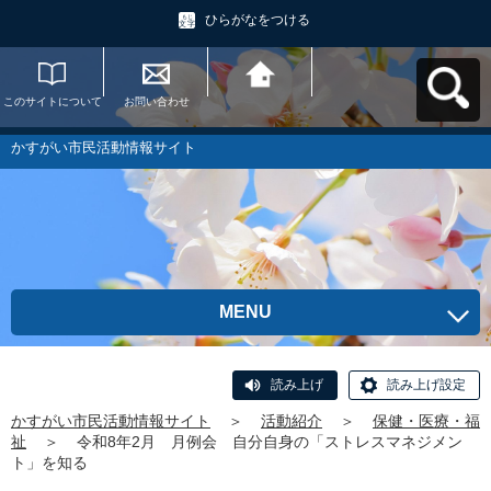
ひらがなをつける
このサイトについて
お問い合わせ
かすがい市民活動情
報サイトへ戻る
かすがい市民活動情報サイト
MENU
読み上げ
読み上げ設定
かすがい市民活動情報サイト
＞
活動紹介
＞
保健・医療・福
祉
＞
令和8年2月 月例会 自分自身の「ストレスマネジメン
ト」を知る