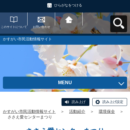
ひらがなをつける
このサイトについて
お問い合わせ
かすがい市民活動情
報サイトへ戻る
かすがい市民活動情報サイト
MENU
読み上げ
読み上げ設定
かすがい市民活動情報サイト
＞
活動紹介
＞
環境保全
＞
ささえ愛センターまつり