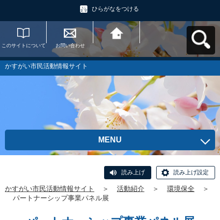
ひらがなをつける
このサイトについて
お問い合わせ
かすがい市民活動情
報サイトへ戻る
かすがい市民活動情報サイト
MENU
読み上げ
読み上げ設定
かすがい市民活動情報サイト
＞
活動紹介
＞
環境保全
＞
パートナーシップ事業パネル展