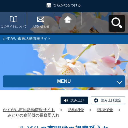
ひらがなをつける
このサイトについて
お問い合わせ
かすがい市民活動情
報サイトへ戻る
かすがい市民活動情報サイト
MENU
読み上げ
読み上げ設定
かすがい市民活動情報サイト
＞
活動紹介
＞
環境保全
＞
みどりの森間伐の視察受入れ