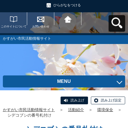
ひらがなをつける
このサイトについて
お問い合わせ
かすがい市民活動情
報サイトへ戻る
かすがい市民活動情報サイト
MENU
読み上げ
読み上げ設定
かすがい市民活動情報サイト
＞
活動紹介
＞
環境保全
＞
シデコブシの番号札付け