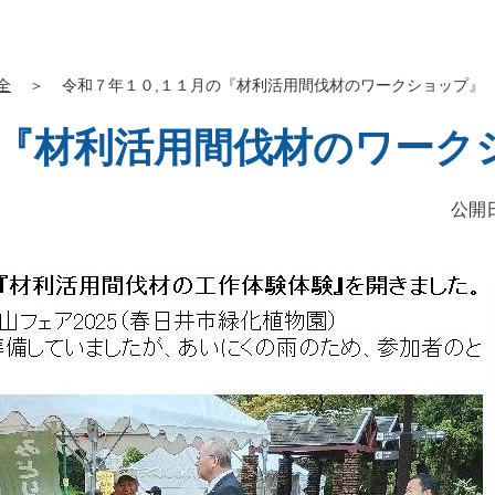
全
＞
令和７年１０,１１月の『材利活用間伐材のワークショップ』
の『材利活用間伐材のワーク
公開日