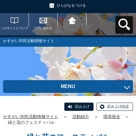
ひらがなをつける
このサイトについて
お問い合わせ
かすがい市民活動情
報サイトへ戻る
かすがい市民活動情報サイト
MENU
読み上げ
読み上げ設定
かすがい市民活動情報サイト
＞
活動紹介
＞
環境保全
＞
緑と花のフェスティバル