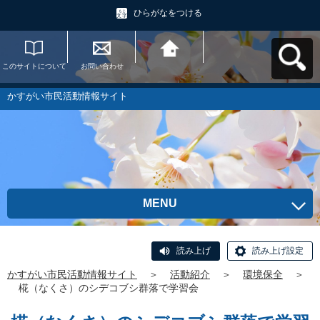
ひらがなをつける
このサイトについて
お問い合わせ
かすがい市民活動情
報サイトへ戻る
かすがい市民活動情報サイト
MENU
読み上げ
読み上げ設定
かすがい市民活動情報サイト
＞
活動紹介
＞
環境保全
＞
椛（なくさ）のシデコブシ群落で学習会