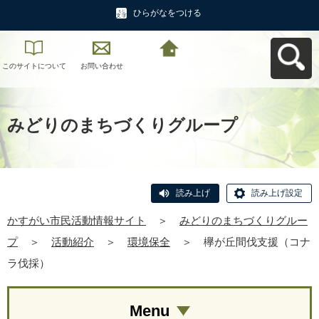
ひらがなをつける
このサイトについて
お問い合わせ
かすがい市民活動情
報サイトへ戻る
みどりのまちづくりグループ
読み上げ
読み上げ設定
かすがい市民活動情報サイト
＞
みどりのまちづくりグルー
プ
＞
活動紹介
＞
環境保全
＞
欅が丘間伐支援（コナ
ラ伐採）
Menu