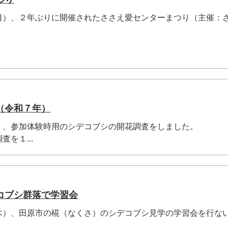
日）、２年ぶりに開催されたささえ愛センターまつり（主催：
（令和７年）
）、参加体験時用のシデコブシの開花調査をしました。
を１...
コブシ群落で学習会
木）、田原市の椛（なくさ）のシデコブシ見学の学習会を行な