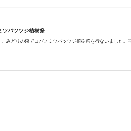
ミツバツツジ植樹祭
）、みどりの森でコバノミツバツツジ植樹祭を行ないました。