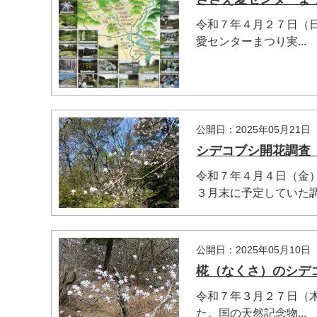
令和７年４月２７日（
愛センターまつり実...
マイメディア検索
公開日：2025年05月21日
シデコブシ開花調査
令和７年４月４日（金
３月末に予定していた調査
公開日：2025年05月10日
椛（なくさ）のシデ
令和７年３月２７日（
た。国の天然記念物...