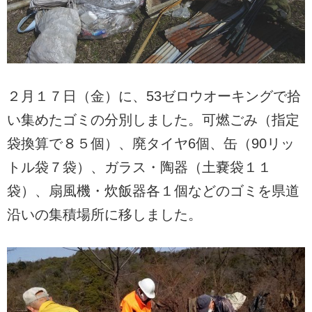
２月１７日（金）に、53ゼロウオーキングで拾
い集めたゴミの分別しました。可燃ごみ（指定
袋換算で８５個）、廃タイヤ6個、缶（90リッ
トル袋７袋）、ガラス・陶器（土嚢袋１１
袋）、扇風機・炊飯器各１個などのゴミを県道
沿いの集積場所に移しました。