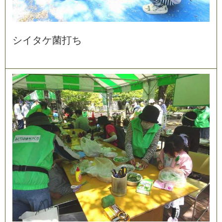
シ
イ
タ
ケ
菌
打
ち