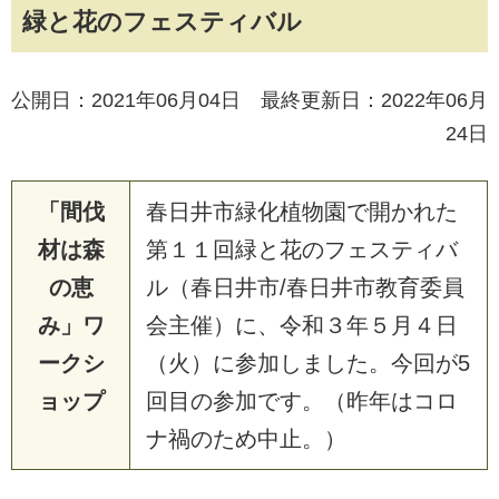
緑と花のフェスティバル
公開日：2021年06月04日 最終更新日：2022年06月
24日
「間伐
春
日
井
市
緑
化
植
物
園
で
開
か
れ
た
材は森
第
１
１
回
緑
と
花
の
フ
ェ
ス
テ
ィ
バ
の恵
ル
（
春
日
井
市
/
春
日
井
市
教
育
委
員
み」ワ
会
主
催
）
に
、
令
和
３
年
５
月
４
日
ークシ
（
火
）
に
参
加
し
ま
し
た
。
今
回
が
5
ョップ
回
目
の
参
加
で
す
。
（
昨
年
は
コ
ロ
ナ
禍
の
た
め
中
止
。
）