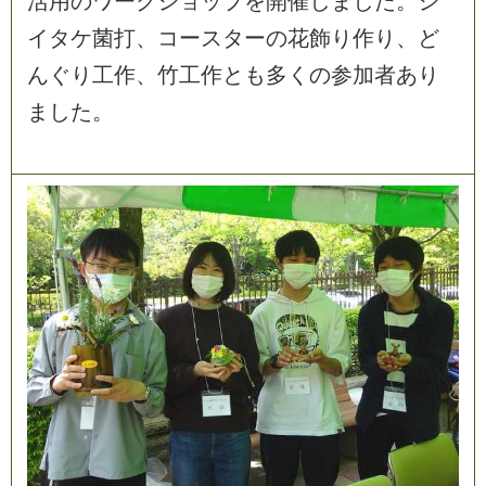
活
用
の
ワ
ー
ク
シ
ョ
ッ
プ
を
開
催
し
ま
し
た
。
シ
イ
タ
ケ
菌
打
、
コ
ー
ス
タ
ー
の
花
飾
り
作
り
、
ど
ん
ぐ
り
工
作
、
竹
工
作
と
も
多
く
の
参
加
者
あ
り
ま
し
た
。