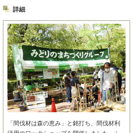
詳細
「
間
伐
材
は
森
の
恵
み
」
と
銘
打
ち
、
間
伐
材
利