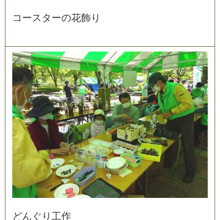
コ
ー
ス
タ
ー
の
花
飾
り
ど
ん
ぐ
り
工
作