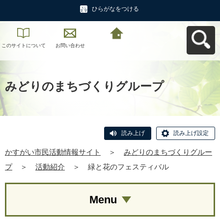
ひらがなをつける
このサイトについて
お問い合わせ
かすがい市民活動情
報サイトへ戻る
みどりのまちづくりグループ
読み上げ
読み上げ設定
かすがい市民活動情報サイト
＞
みどりのまちづくりグルー
プ
＞
活動紹介
＞
緑と花のフェスティバル
Menu