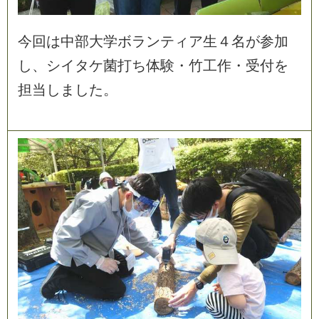
今
回
は
中
部
大
学
ボ
ラ
ン
テ
ィ
ア
生
４
名
が
参
加
し
、
シ
イ
タ
ケ
菌
打
ち
体
験
・
竹
工
作
・
受
付
を
担
当
し
ま
し
た
。