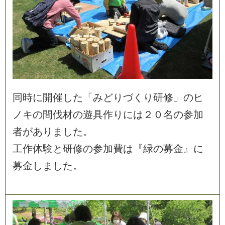
同
時
に
開
催
し
た
「
み
ど
り
づ
く
り
研
修
」
の
ヒ
ノ
キ
の
間
伐
材
の
遊
具
作
り
に
は
２
０
名
の
参
加
者
が
あ
り
ま
し
た
。
工
作
体
験
と
研
修
の
参
加
費
は
『
緑
の
募
金
』
に
募
金
し
ま
し
た
。