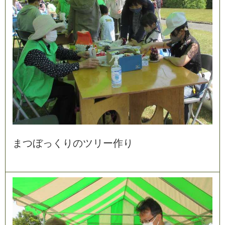
ま
つ
ぼ
っ
く
り
の
ツ
リ
ー
作
り