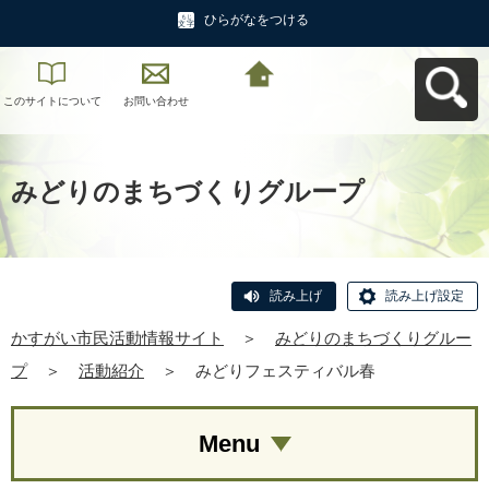
ひらがなをつける
このサイトについて
お問い合わせ
かすがい市民活動情
報サイトへ戻る
みどりのまちづくりグループ
読み上げ
読み上げ設定
かすがい市民活動情報サイト
＞
みどりのまちづくりグルー
プ
＞
活動紹介
＞
みどりフェスティバル春
Menu