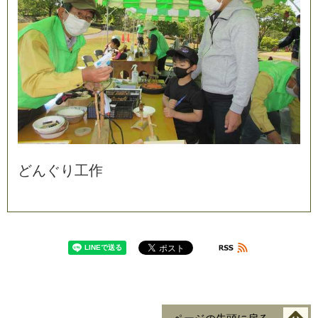
ど
ん
ぐ
り
工
作