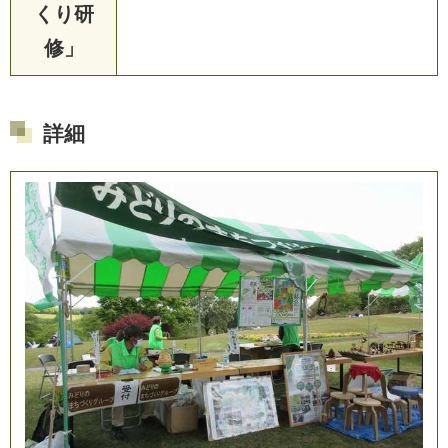
くり研
修」
詳細