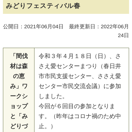
みどりフェスティバル春
公開日：2021年06月04日 最終更新日：2022年06月
24日
「間伐
令
和
３
年
４
月
１
８
日
（
日
）
、
さ
材は森
さ
え
愛
セ
ン
タ
ー
ま
つ
り
（
春
日
井
の恵
市
市
民
支
援
セ
ン
タ
ー
、
さ
さ
え
愛
み」ワ
セ
ン
タ
ー
市
民
交
流
会
議
）
に
参
加
ークシ
し
ま
し
た
。
ョップ
今
回
が
６
回
目
の
参
加
と
な
り
ま
と「み
す
。
（
昨
年
は
コ
ロ
ナ
禍
の
た
め
中
どりづ
止
。
）