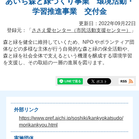
あいち森と緑づくり事業 環境活動・
学習推進事業 交付金
更新日：2022年09月22日
登録元：「
ささえ愛センター（市民活動支援センター）
」
森と緑を健全に維持していくため、NPO やボランティア団
体などの多様な主体が行う自発的な森と緑の保全活動や、
森と緑を社会全体で⽀えるという機運を醸成する環境学習
を⽀援し、その取組の一層の進展を図ります。
外部リンク
https://www.pref.aichi.jp/soshiki/kankyokatsudo/
morikankyou.html
実施団体