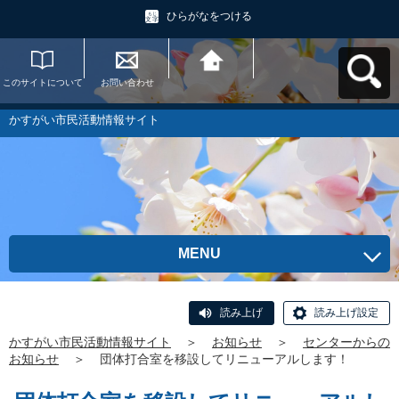
ひらがなをつける
このサイトについて
お問い合わせ
かすがい市民活動情
報サイトへ戻る
かすがい市民活動情報サイト
MENU
読み上げ
読み上げ設定
かすがい市民活動情報サイト
＞
お知らせ
＞
センターからの
お知らせ
＞
団体打合室を移設してリニューアルします！