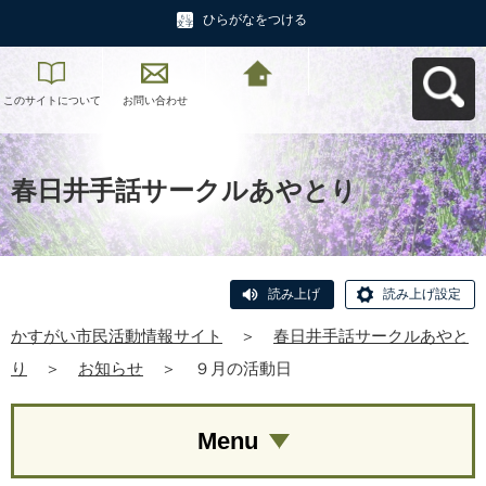
ひらがなをつける
このサイトについて
お問い合わせ
かすがい市民活動情
報サイトへ戻る
春日井手話サークルあやとり
読み上げ
読み上げ設定
かすがい市民活動情報サイト
＞
春日井手話サークルあやと
り
＞
お知らせ
＞
９月の活動日
Menu