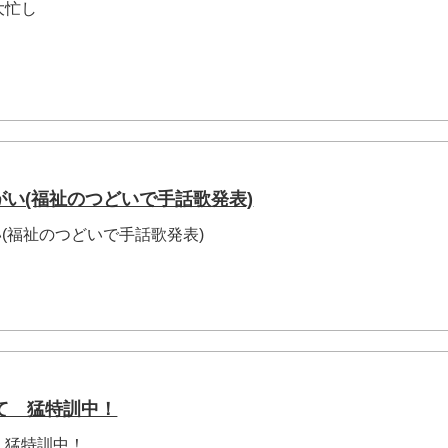
大忙し
がい(福祉のつどいで手話歌発表)
い(福祉のつどいで手話歌発表)
て 猛特訓中！
 猛特訓中！