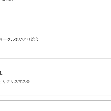
手話サークルあやとり総会
４
やとりクリスマス会