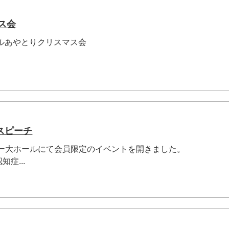
マス会
クルあやとりクリスマス会
スピーチ
ンター大ホールにて会員限定のイベントを開きました。
症...