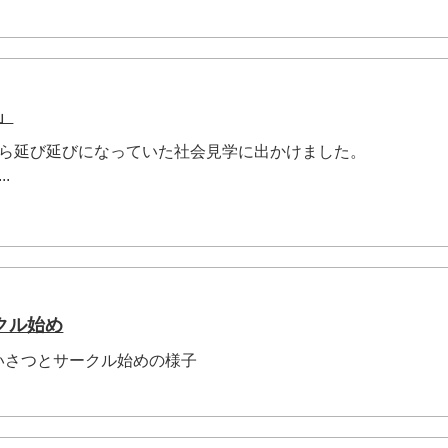
」
)秋から延び延びになっていた社会見学に出かけました。
.
クル始め
いさつとサークル始めの様子