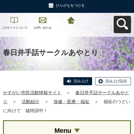
ひらがなをつける
このサイトについて
お問い合わせ
かすがい市民活動情
報サイトへ戻る
春日井手話サークルあやとり
読み上げ
読み上げ設定
かすがい市民活動情報サイト
＞
春日井手話サークルあやと
り
＞
活動紹介
＞
保健・医療・福祉
＞
福祉のつどい
に向けて 猛特訓中！
Menu