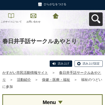
ひらがなをつける
このサイトについて
お問い合わせ
かすがい市民活動情
報サイトへ戻る
春日井手話サークルあやとり
読み上げ
読み上げ設定
かすがい市民活動情報サイト
＞
春日井手話サークルあやと
り
＞
活動紹介
＞
保健・医療・福祉
＞
福祉のつどい
に参加
Menu