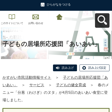
ひらがなをつける
このサイトについて
お問い合わせ
かすがい市民活動情
報サイトへ戻る
子どもの居場所応援団「あいあい」
読み上げ
読み上げ設定
かすがい市民活動情報サイト
＞
子どもの居場所応援団「あ
いあい」
＞
サービス
＞
子どもの健全育成
＞
春のメ
ニュー「分葱（わけぎ）のヌタ」が4月5日のあいあい食堂に登
場しました。