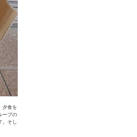
、夕食を
ループの
す。そし