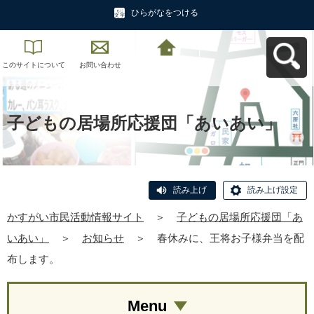
ひらがなをつける
このサイトについて
お問い合わせ
かすがい市民活動情
報サイトへ戻る
子どもの居場所応援団「あいあい」
読み上げ
読み上げ設定
かすがい市民活動情報サイト
＞
子どもの居場所応援団「あ
いあい」
＞
お知らせ
＞
春休みに、王将お子様弁当を配
布します。
Menu