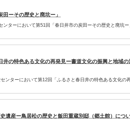
の炭田ーその歴史と廃坑ー」
え愛センターにおいて第51回「春日井市の炭田ーその歴史と廃坑
春日井の特色ある文化の再発見ー書道文化の振興と地域の
え愛センターにおいて第12回「ふるさと春日井の特色ある文化の
歴史遺産ー鳥居松の歴史と飯田重蔵別邸（郷土館）につ