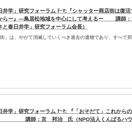
井学」研究フォーラム ﾃｰﾏ:『シャッター商店街は復活
からー』―鳥居松地域を中心にして考えるー 講師：
さと春日井学」研究フォーラム会長）
店街」は、やがて消滅していくべき過去の遺物であり、すべて
井学」研究フォーラム ﾃｰﾏ: 『「おそだて」これから
る』 講師：京 邦治 氏（NPO法人くんぱるハウ