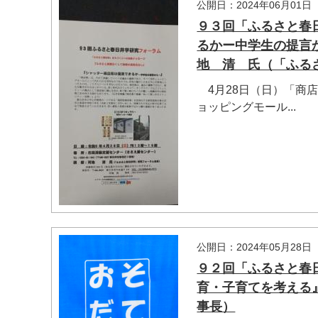
公開日：2024年06月01日
９３回「ふるさと春日
るかー中学生の提言
地 清 氏（「ふる
4月28日（日）「商
ョッピングモール...
公開日：2024年05月28日
９２回「ふるさと春日
育・子育てを考え
事長）