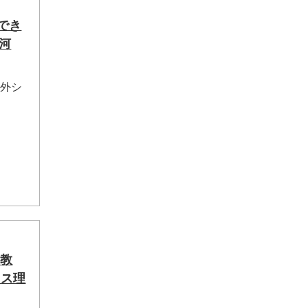
でき
河
郊外シ
の教
ス理