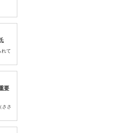
氏
られて
重要
（ささ