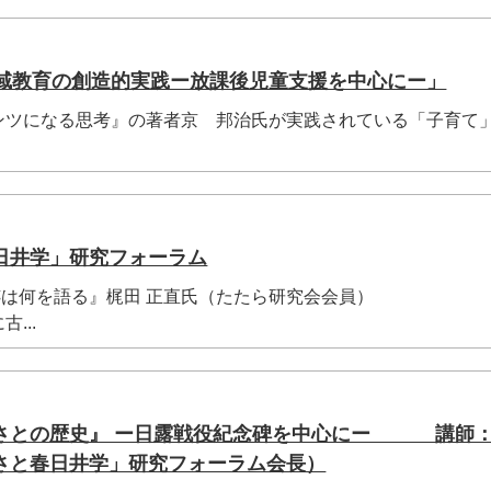
地域教育の創造的実践ー放課後児童支援を中心にー」
ツになる思考』の著者京 邦治氏が実践されている「子育て
日井学」研究フォーラム
遺跡は何を語る』梶田 正直氏（たたら研究会会員）
...
さとの歴史』 ー日露戦役紀念碑を中心にー 講師
さと春日井学」研究フォーラム会長）