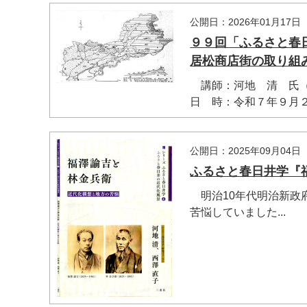
公開日：2026年01月17日
９９回「ふるさと春
居松商店街の取り組
講師：河地 清 氏（
日 時：令和７年９月２８
公開日：2025年09月04日
ふるさと春日井学『
明治10年代明治新政
苦悩していました...