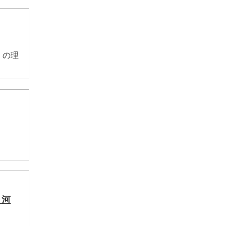
」の理
：河