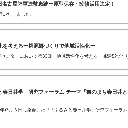
1）「旧名古屋陸軍造幣廠跡ー原型保存・改修活用決定！」
発行いたしました。
化を考えるー桃源郷づくりで地域活性化ー」
さえ愛センターにおいて第80回「地域活性化を考えるー桃源郷づく
と春日井学」研究フォーラム テーマ『書のまち春日井と
成25年)3月３日に発会した『「ふるさと春日井学」研究フォーラ