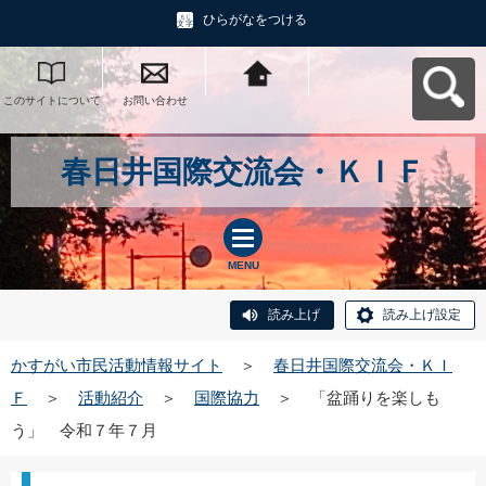
ひらがなをつける
このサイトについて
お問い合わせ
かすがい市民活動情
報サイトへ戻る
春日井国際交流会・ＫＩＦ
MENU
読み上げ
読み上げ設定
かすがい市民活動情報サイト
＞
春日井国際交流会・ＫＩ
Ｆ
＞
活動紹介
＞
国際協力
＞
「盆踊りを楽しも
う」 令和７年７月