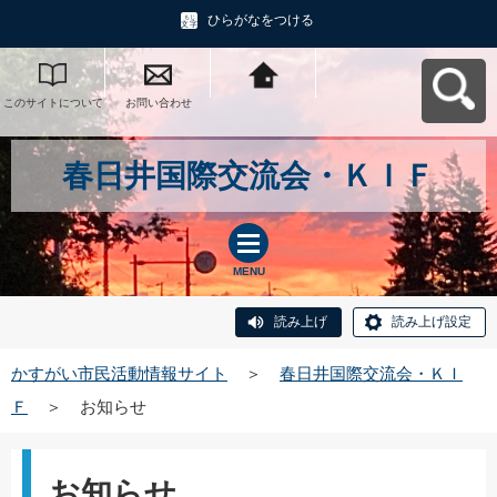
ひらがなをつける
このサイトについて
お問い合わせ
かすがい市民活動情
報サイトへ戻る
春日井国際交流会・ＫＩＦ
MENU
読み上げ
読み上げ設定
かすがい市民活動情報サイト
＞
春日井国際交流会・ＫＩ
Ｆ
＞
お知らせ
お知らせ