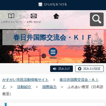
ひらがなをつける
このサイトについて
お問い合わせ
かすがい市民活動情
報サイトへ戻る
春日井国際交流会・ＫＩＦ
MENU
読み上げ
読み上げ設定
かすがい市民活動情報サイト
＞
春日井国際交流会・ＫＩ
Ｆ
＞
活動紹介
＞
国際協力
＞
ふれあい教室（日本語
教室）