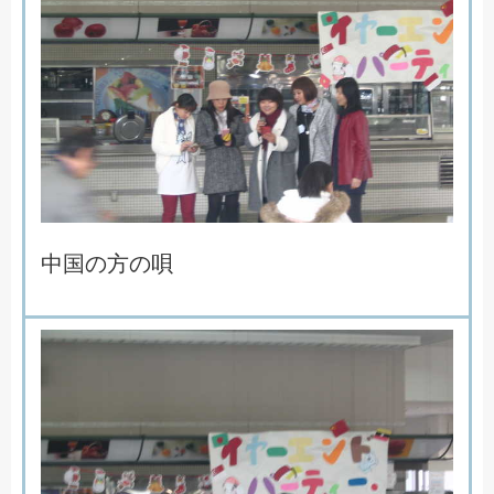
中
国
の
方
の
唄