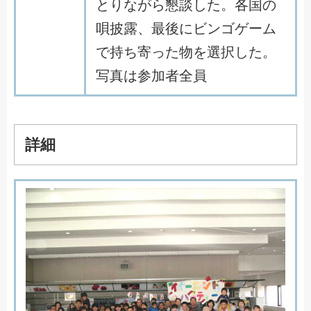
と
り
な
が
ら
懇
談
し
た
。
各
国
の
唄
披
露
、
最
後
に
ビ
ン
ゴ
ゲ
ー
ム
で
持
ち
寄
っ
た
物
を
選
択
し
た
。
写
真
は
参
加
者
全
員
詳細