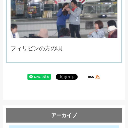
フ
ィ
リ
ピ
ン
の
方
の
唄
アーカイブ