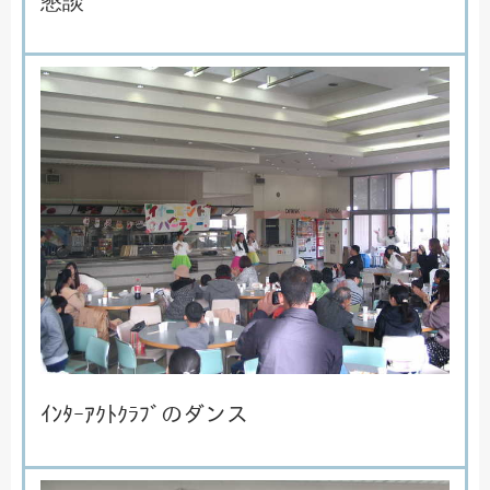
懇
談
ｲ
ﾝ
ﾀ
ｰ
ｱ
ｸ
ﾄ
ｸ
ﾗ
ﾌ
ﾞ
の
ダ
ン
ス