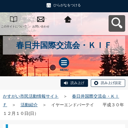
ひらがなをつける
このサイトについて
お問い合わせ
かすがい市民活動情
報サイトへ戻る
春日井国際交流会・ＫＩＦ
MENU
読み上げ
読み上げ設定
かすがい市民活動情報サイト
＞
春日井国際交流会・ＫＩ
Ｆ
＞
活動紹介
＞
イヤーエンドパーテイ 平成３０年
１２月１０日(日）