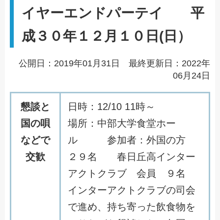
イヤーエンドパーテイ 平
成３０年１２月１０日(日）
公開日：2019年01月31日 最終更新日：2022年
06月24日
懇談と
日
時
：
1
2
/
1
0
1
1
時
～
国の唄
場
所
：
中
部
大
学
食
堂
ホ
ー
などで
ル
参
加
者
：
外
国
の
方
交歓
２
９
名
春
日
丘
高
イ
ン
タ
ー
ア
ク
ト
ク
ラ
ブ
会
員
９
名
イ
ン
タ
ー
ア
ク
ト
ク
ラ
ブ
の
司
会
で
進
め
、
持
ち
寄
っ
た
飲
食
物
を