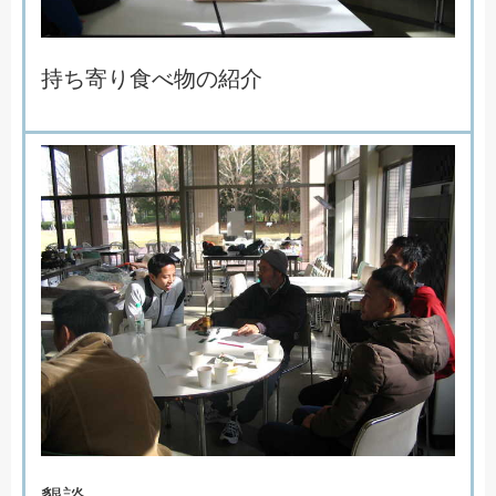
持
ち
寄
り
食
べ
物
の
紹
介