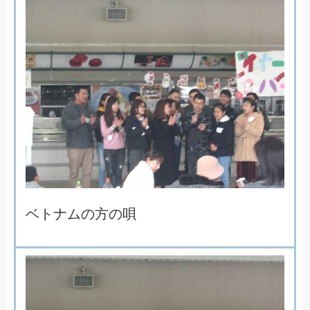
ベ
ト
ナ
ム
の
方
の
唄