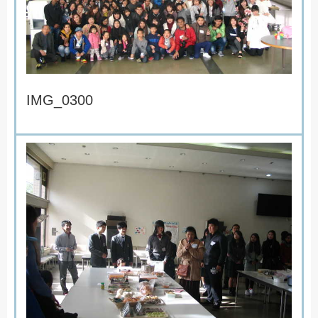
I
M
G
_
0
3
0
0