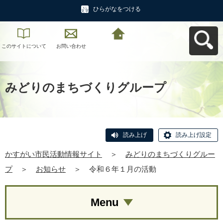
ひらがなをつける
このサイトについて
お問い合わせ
かすがい市民活動情
報サイトへ戻る
みどりのまちづくりグループ
読み上げ
読み上げ設定
かすがい市民活動情報サイト
＞
みどりのまちづくりグルー
プ
＞
お知らせ
＞
令和６年１月の活動
Menu