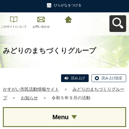
ひらがなをつける
このサイトについて
お問い合わせ
かすがい市民活動情
報サイトへ戻る
みどりのまちづくりグループ
読み上げ
読み上げ設定
かすがい市民活動情報サイト
＞
みどりのまちづくりグルー
プ
＞
お知らせ
＞
令和５年９月の活動
Menu