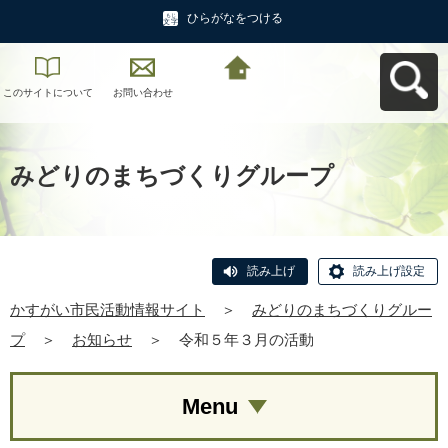
ひらがなをつける
このサイトについて
お問い合わせ
かすがい市民活動情
報サイトへ戻る
みどりのまちづくりグループ
読み上げ
読み上げ設定
かすがい市民活動情報サイト
＞
みどりのまちづくりグルー
プ
＞
お知らせ
＞
令和５年３月の活動
Menu