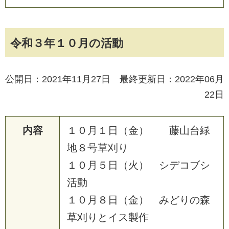
令和３年１０月の活動
公開日：2021年11月27日 最終更新日：2022年06月
22日
内容
１
０
月
１
日
（
金
）
藤
山
台
緑
地
８
号
草
刈
り
１
０
月
５
日
（
火
）
シ
デ
コ
ブ
シ
活
動
１
０
月
８
日
（
金
）
み
ど
り
の
森
草
刈
り
と
イ
ス
製
作