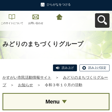
ひらがなをつける
このサイトについて
お問い合わせ
かすがい市民活動情
報サイトへ戻る
みどりのまちづくりグループ
読み上げ
読み上げ設定
かすがい市民活動情報サイト
＞
みどりのまちづくりグルー
プ
＞
お知らせ
＞
令和３年１０月の活動
Menu