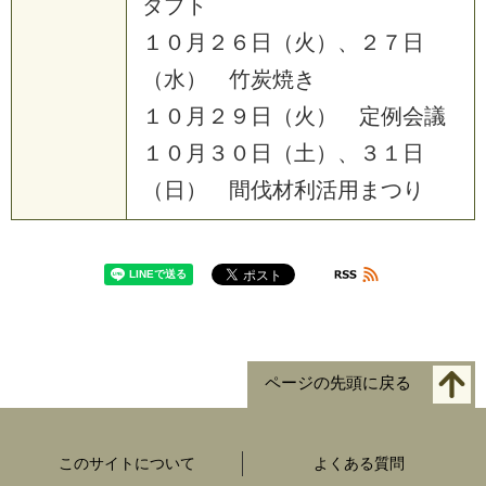
ダ
プ
ト
１
０
月
２
６
日
（
火
）
、
２
７
日
（
水
）
竹
炭
焼
き
１
０
月
２
９
日
（
火
）
定
例
会
議
１
０
月
３
０
日
（
土
）
、
３
１
日
（
日
）
間
伐
材
利
活
用
ま
つ
り
ページの先頭に戻る
このサイトについて
よくある質問