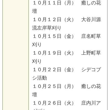
１
０
月
１
１
日
（
月
）
癒
し
の
花
壇
１
０
月
１
２
日
（
火
）
大
谷
川
源
流
左
岸
草
刈
り
１
０
月
１
５
日
（
金
）
庄
名
町
草
刈
り
１
０
月
１
９
日
（
火
）
上
野
町
草
刈
り
１
０
月
２
２
日
（
金
）
シ
デ
コ
ブ
シ
活
動
１
０
月
２
５
日
（
月
）
癒
し
の
花
壇
１
０
月
２
６
日
（
火
）
庄
内
川
ア