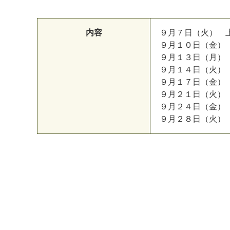
内容
９
月
７
日
（
火
）
９
月
１
０
日
（
金
）
９
月
１
３
日
（
月
）
９
月
１
４
日
（
火
）
９
月
１
７
日
（
金
）
９
月
２
１
日
（
火
）
９
月
２
４
日
（
金
）
マイメディア検索
９
月
２
８
日
（
火
）