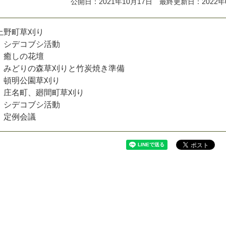
公開日：2021年10月17日 最終更新日：2022年
上
野
町
草
刈
り
シ
デ
コ
ブ
シ
活
動
癒
し
の
花
壇
み
ど
り
の
森
草
刈
り
と
竹
炭
焼
き
準
備
頓
明
公
園
草
刈
り
庄
名
町
、
廻
間
町
草
刈
り
シ
デ
コ
ブ
シ
活
動
定
例
会
議