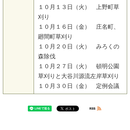
１
０
月
１
３
日
（
火
）
上
野
町
草
刈
り
１
０
月
１
６
日
（
金
）
庄
名
町
、
廻
間
町
草
刈
り
１
０
月
２
０
日
（
火
）
み
ろ
く
の
森
除
伐
１
０
月
２
７
日
（
火
）
頓
明
公
園
草
刈
り
と
大
谷
川
源
流
左
岸
草
刈
り
１
０
月
３
０
日
（
金
）
定
例
会
議