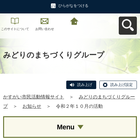
ひらがなをつける
このサイトについて
お問い合わせ
かすがい市民活動情
報サイトへ戻る
みどりのまちづくりグループ
読み上げ
読み上げ設定
かすがい市民活動情報サイト
＞
みどりのまちづくりグルー
プ
＞
お知らせ
＞
令和２年１０月の活動
Menu