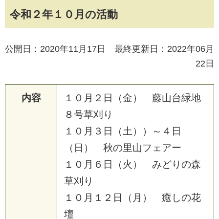
令和２年１０月の活動
公開日：2020年11月17日 最終更新日：2022年06月
22日
内容
１
０
月
２
日
（
金
）
藤
山
台
緑
地
８
号
草
刈
り
１
０
月
３
日
（
土
）
）
～
４
日
（
日
）
秋
の
里
山
フ
ェ
ア
ー
１
０
月
６
日
（
火
）
み
ど
り
の
森
草
刈
り
１
０
月
１
２
日
（
月
）
癒
し
の
花
壇