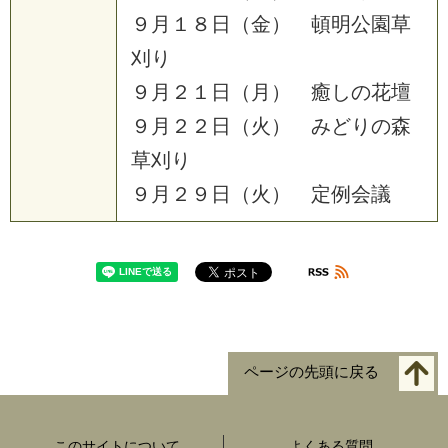
９
月
１
８
日
（
金
）
頓
明
公
園
草
刈
り
９
月
２
１
日
（
月
）
癒
し
の
花
壇
９
月
２
２
日
（
火
）
み
ど
り
の
森
草
刈
り
９
月
２
９
日
（
火
）
定
例
会
議
ページの先頭に戻る
このサイトについて
よくある質問