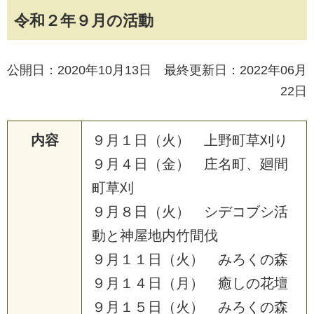
令和２年９月の活動
公開日：2020年10月13日 最終更新日：2022年06月
22日
内容
９
月
１
日
（
火
）
上
野
町
草
刈
り
９
月
４
日
（
金
）
庄
名
町
、
廻
間
町
草
刈
９
月
８
日
（
火
）
シ
デ
コ
ブ
シ
活
動
と
神
屋
地
内
竹
間
伐
９
月
１
１
日
（
火
）
み
ろ
く
の
森
９
月
１
４
日
（
月
）
癒
し
の
花
壇
９
月
１
５
日
（
火
）
み
ろ
く
の
森