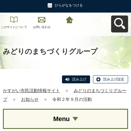
ひらがなをつける
このサイトについて
お問い合わせ
かすがい市民活動情
報サイトへ戻る
みどりのまちづくりグループ
読み上げ
読み上げ設定
かすがい市民活動情報サイト
＞
みどりのまちづくりグルー
プ
＞
お知らせ
＞
令和２年９月の活動
Menu