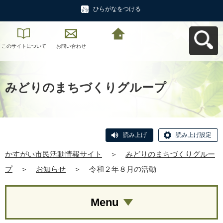
ひらがなをつける
このサイトについて
お問い合わせ
かすがい市民活動情
報サイトへ戻る
みどりのまちづくりグループ
読み上げ
読み上げ設定
かすがい市民活動情報サイト
＞
みどりのまちづくりグルー
プ
＞
お知らせ
＞
令和２年８月の活動
Menu