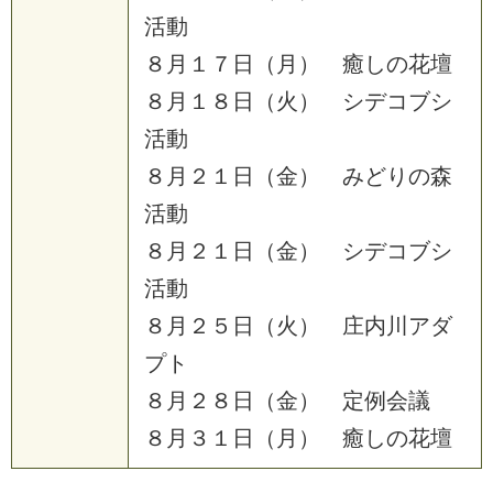
活
動
８
月
１
７
日
（
月
）
癒
し
の
花
壇
８
月
１
８
日
（
火
）
シ
デ
コ
ブ
シ
活
動
８
月
２
１
日
（
金
）
み
ど
り
の
森
活
動
８
月
２
１
日
（
金
）
シ
デ
コ
ブ
シ
活
動
８
月
２
５
日
（
火
）
庄
内
川
ア
ダ
プ
ト
８
月
２
８
日
（
金
）
定
例
会
議
８
月
３
１
日
（
月
）
癒
し
の
花
壇