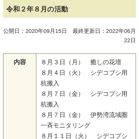
令和２年８月の活動
公開日：2020年09月15日 最終更新日：2022年06月
22日
内容
８
月
３
日
（
月
）
癒
し
の
花
壇
８
月
４
日
（
火
）
シ
デ
コ
ブ
シ
用
杭
搬
入
８
月
７
日
（
金
）
シ
デ
コ
ブ
シ
用
杭
搬
入
８
月
７
日
（
金
）
伊
勢
湾
流
域
圏
一
斉
モ
ニ
タ
リ
ン
グ
８
月
１
１
日
（
火
）
シ
デ
コ
ブ
シ