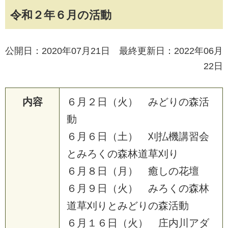
令和２年６月の活動
公開日：2020年07月21日 最終更新日：2022年06月
22日
内容
６
月
２
日
（
火
）
み
ど
り
の
森
活
動
６
月
６
日
（
土
）
刈
払
機
講
習
会
と
み
ろ
く
の
森
林
道
草
刈
り
６
月
８
日
（
月
）
癒
し
の
花
壇
６
月
９
日
（
火
）
み
ろ
く
の
森
林
道
草
刈
り
と
み
ど
り
の
森
活
動
６
月
１
６
日
（
火
）
庄
内
川
ア
ダ