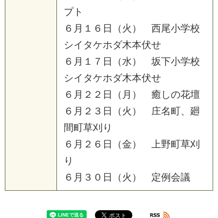
プ
ト
６
月
１
６
日
（
火
）
西
尾
小
学
校
シ
イ
タ
ケ
ホ
ダ
木
本
伏
せ
６
月
１
７
日
（
水
）
坂
下
小
学
校
シ
イ
タ
ケ
ホ
ダ
木
本
伏
せ
６
月
２
２
日
（
月
）
癒
し
の
花
壇
６
月
２
３
日
（
火
）
庄
名
町
、
廻
間
町
草
刈
り
６
月
２
６
日
（
金
）
上
野
町
草
刈
り
６
月
３
０
日
（
火
）
定
例
会
議