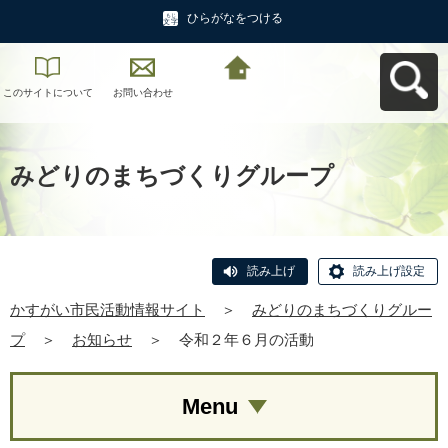
ひらがなをつける
このサイトについて
お問い合わせ
かすがい市民活動情
報サイトへ戻る
みどりのまちづくりグループ
読み上げ
読み上げ設定
かすがい市民活動情報サイト
＞
みどりのまちづくりグルー
プ
＞
お知らせ
＞
令和２年６月の活動
Menu