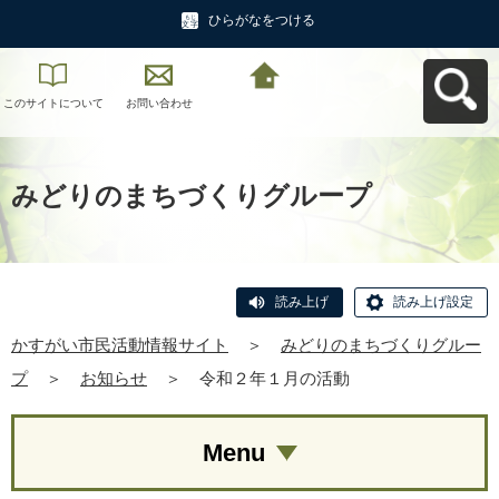
ひらがなをつける
このサイトについて
お問い合わせ
かすがい市民活動情
報サイトへ戻る
みどりのまちづくりグループ
読み上げ
読み上げ設定
かすがい市民活動情報サイト
＞
みどりのまちづくりグルー
プ
＞
お知らせ
＞
令和２年１月の活動
Menu