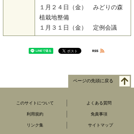
１
月
２
４
日
（
金
）
み
ど
り
の
森
植
栽
地
整
備
１
月
３
１
日
（
金
）
定
例
会
議
ページの先頭に戻る
このサイトについて
よくある質問
利用規約
免責事項
リンク集
サイトマップ