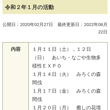
令和２年１月の活動
公開日：2020年02月27日 最終更新日：2022年06月
22日
内容
１
月
１
１
日
（
土
）
，
１
２
日
（
日
）
あ
い
ち
・
な
ご
や
生
物
多
様
性
Ｅ
Ｘ
Ｐ
Ｏ
１
月
１
４
日
（
火
）
み
ろ
く
の
森
間
伐
１
月
１
７
日
（
金
）
み
ろ
く
の
森
間
伐
１
月
２
０
日
（
月
）
癒
し
の
花
壇