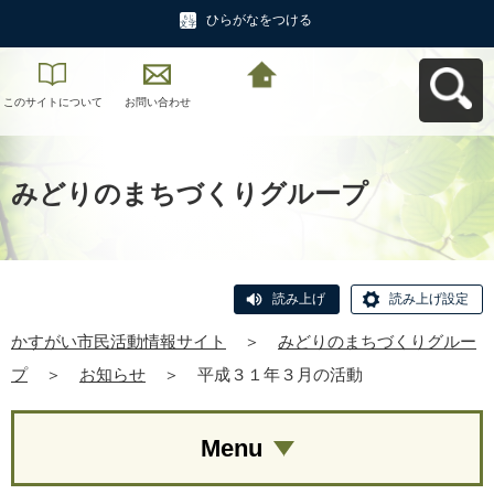
ひらがなをつける
このサイトについて
お問い合わせ
かすがい市民活動情
報サイトへ戻る
みどりのまちづくりグループ
読み上げ
読み上げ設定
かすがい市民活動情報サイト
＞
みどりのまちづくりグルー
プ
＞
お知らせ
＞
平成３１年３月の活動
Menu