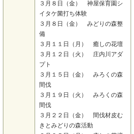
３
月
８
日
（
金
）
神
屋
保
育
園
シ
イ
タ
ケ
菌
打
ち
体
験
３
月
８
日
（
金
）
み
ど
り
の
森
整
備
３
月
１
１
日
（
月
）
癒
し
の
花
壇
３
月
１
２
日
（
火
）
庄
内
川
ア
ダ
プ
ト
３
月
１
５
日
（
金
）
み
ろ
く
の
森
間
伐
３
月
１
９
日
（
火
）
み
ろ
く
の
森
間
伐
３
月
２
２
日
（
金
）
間
伐
材
皮
む
き
と
み
ど
り
の
森
活
動