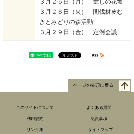
３
月
２
５
日
（
月
）
癒
し
の
花
壇
３
月
２
６
日
（
火
）
間
伐
材
皮
む
き
と
み
ど
り
の
森
活
動
３
月
２
９
日
（
金
）
定
例
会
議
ページの先頭に戻る
このサイトについて
よくある質問
利用規約
免責事項
リンク集
サイトマップ