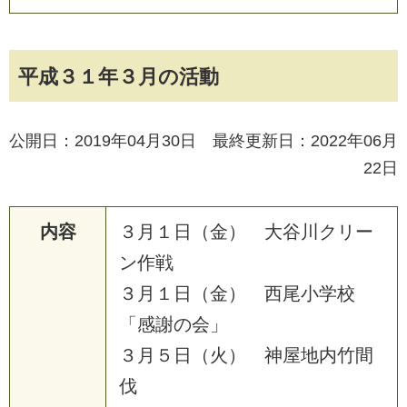
平成３１年３月の活動
公開日：2019年04月30日 最終更新日：2022年06月
22日
内容
３
月
１
日
（
金
）
大
谷
川
ク
リ
ー
ン
作
戦
３
月
１
日
（
金
）
西
尾
小
学
校
「
感
謝
の
会
」
３
月
５
日
（
火
）
神
屋
地
内
竹
間
伐