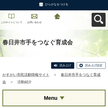
ひらがなをつける
このサイトについて
お問い合わせ
かすがい市民活動情
報サイトへ戻る
春日井市手をつなぐ育成会
読み上げ
読み上げ設定
かすがい市民活動情報サイト
＞
春日井市手をつなぐ育成
会
＞
活動紹介
Menu