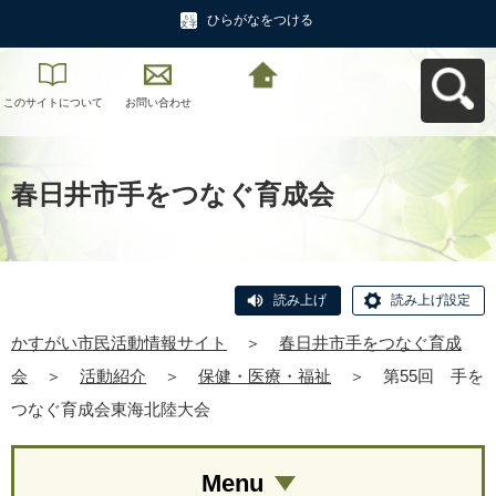
ひらがなをつける
このサイトについて
お問い合わせ
かすがい市民活動情
報サイトへ戻る
春日井市手をつなぐ育成会
読み上げ
読み上げ設定
かすがい市民活動情報サイト
＞
春日井市手をつなぐ育成
会
＞
活動紹介
＞
保健・医療・福祉
＞
第55回 手を
つなぐ育成会東海北陸大会
Menu