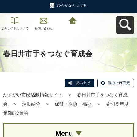
ひらがなをつける
このサイトについて
お問い合わせ
かすがい市民活動情
報サイトへ戻る
春日井市手をつなぐ育成会
読み上げ
読み上げ設定
かすがい市民活動情報サイト
＞
春日井市手をつなぐ育成
会
＞
活動紹介
＞
保健・医療・福祉
＞
令和５年度
第5回役員会
Menu