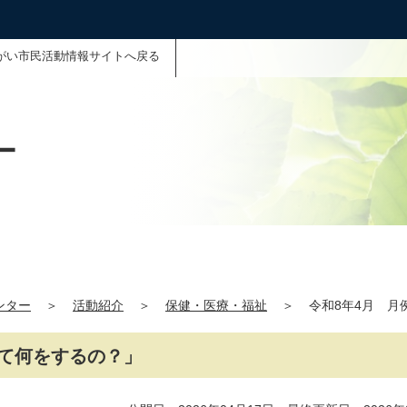
がい市民活動情報サイトへ戻る
ー
ンター
＞
活動紹介
＞
保健・医療・福祉
＞
令和8年4月 
って何をするの？」