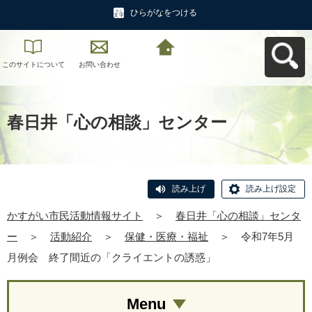
ひらがなをつける
このサイトについて
お問い合わせ
かすがい市民活動情
報サイトへ戻る
春日井「心の相談」センター
読み上げ
読み上げ設定
かすがい市民活動情報サイト
＞
春日井「心の相談」センタ
ー
＞
活動紹介
＞
保健・医療・福祉
＞
令和7年5月
月例会 終了間近の「クライエントの誘惑」
Menu