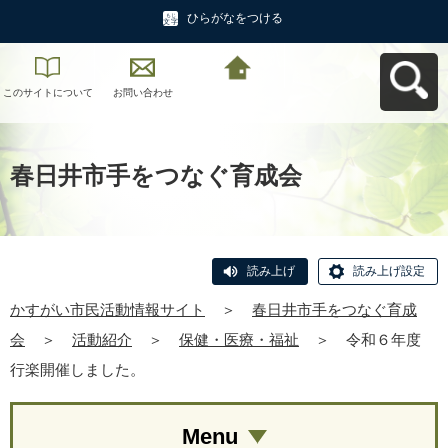
ひらがなをつける
このサイトについて
お問い合わせ
かすがい市民活動情
報サイトへ戻る
春日井市手をつなぐ育成会
読み上げ
読み上げ設定
かすがい市民活動情報サイト
＞
春日井市手をつなぐ育成
会
＞
活動紹介
＞
保健・医療・福祉
＞
令和６年度
行楽開催しました。
Menu