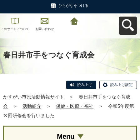
ひらがなをつける
このサイトについて
お問い合わせ
かすがい市民活動情
報サイトへ戻る
春日井市手をつなぐ育成会
読み上げ
読み上げ設定
かすがい市民活動情報サイト
＞
春日井市手をつなぐ育成
会
＞
活動紹介
＞
保健・医療・福祉
＞
令和5年度第
３回研修会を行いました
Menu