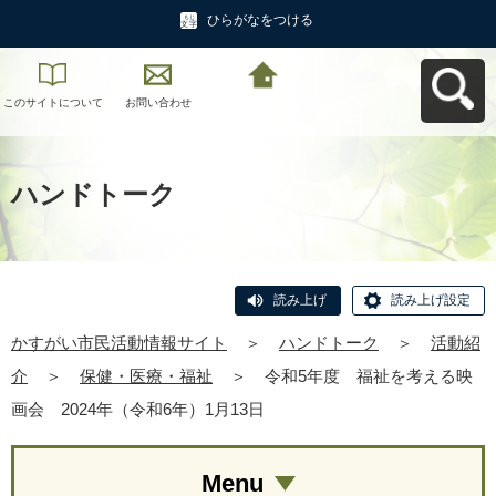
ひらがなをつける
このサイトについて
お問い合わせ
かすがい市民活動情
報サイトへ戻る
ハンドトーク
読み上げ
読み上げ設定
かすがい市民活動情報サイト
＞
ハンドトーク
＞
活動紹
介
＞
保健・医療・福祉
＞
令和5年度 福祉を考える映
画会 2024年（令和6年）1月13日
Menu